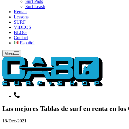
Surf Pads
Surf Leash
Rentals
Lessons
SURF
VIDEOS
BLOG
Contact
Español
Menu
Las mejores Tablas de surf en renta en lo
18-Dec-2021