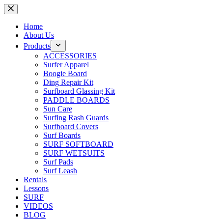
Skip
to
content
Home
About Us
Products
ACCESSORIES
Surfer Apparel
Boogie Board
Ding Repair Kit
Surfboard Glassing Kit
PADDLE BOARDS
Sun Care
Surfing Rash Guards
Surfboard Covers
Surf Boards
SURF SOFTBOARD
SURF WETSUITS
Surf Pads
Surf Leash
Rentals
Lessons
SURF
VIDEOS
BLOG