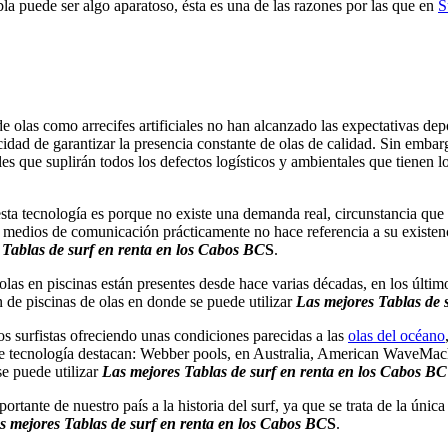
bla puede ser algo aparatoso, ésta es una de las razones por las que en
S
e olas como arrecifes artificiales no han alcanzado las expectativas de
acidad de garantizar la presencia constante de olas de calidad. Sin emb
les que suplirán todos los defectos logísticos y ambientales que tienen l
 tecnología es porque no existe una demanda real, circunstancia que le l
os medios de comunicación prácticamente no hace referencia a su existen
 Tablas de surf en renta en los Cabos BC
S
.
olas en piscinas están presentes desde hace varias décadas, en los últi
de piscinas de olas en donde se puede utilizar
Las mejores Tablas de 
os surfistas ofreciendo unas condiciones parecidas a las
olas del océano
 de tecnología destacan: Webber pools, en Australia, American WaveMac
e puede utilizar
Las mejores Tablas de surf en renta en los Cabos BC
rtante de nuestro país a la historia del surf, ya que se trata de la úni
s mejores Tablas de surf en renta en los Cabos BC
S
.