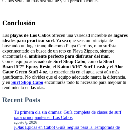
Cabos será aún más disfrutable y sin preocupaciones.
Conclusión
Las
playas de Los Cabos
ofrecen una variedad increíble de
lugares
ideales para practicar surf
. Ya sea que seas un principiante
buscando un lugar tranquilo como Playa Cerritos, o un surfista
experimentado en busca de un reto en Playa Zippers, siempre
encontrarás el
ambiente perfecto para disfrutar del mar
.
Con el equipo adecuado de
Surf Shop Cabo
, como la
Short
Board 5’7” Epoxy Resin
, el
Kainui 5/16″ Surf Leash
y el
Aloe
Gator Green Stuff 4 oz
, tu experiencia en el agua será aún más
gratificante. No olvides que el equipo adecuado marca la diferencia,
y en
Surf Shop Cabo
encontrarás todo lo necesario para mejorar tu
rendimiento en las olas.
Recent Posts
Tu primera ola sin dramas: Guía completa de clases de surf
para principiantes en Los Cabos
agosto 6, 2026
¡Olas Épicas en Cabo! Guía Segura para la Temporada de