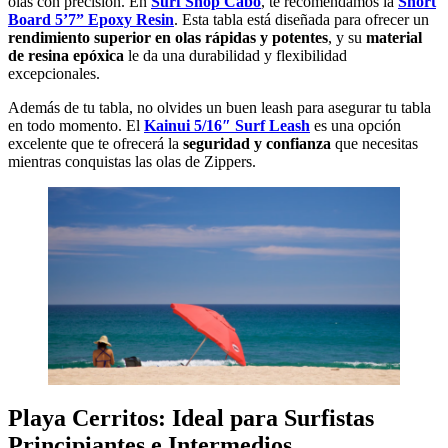
olas con precisión. En
Surf Shop Cabo
, te recomendamos la
Short
Board 5’7” Epoxy Resin
. Esta tabla está diseñada para ofrecer un
rendimiento superior en olas rápidas y potentes
, y su
material
de resina epóxica
le da una durabilidad y flexibilidad
excepcionales.
Además de tu tabla, no olvides un buen leash para asegurar tu tabla
en todo momento. El
Kainui 5/16″ Surf Leash
es una opción
excelente que te ofrecerá la
seguridad
y confianza
que necesitas
mientras conquistas las olas de Zippers.
Playa Cerritos: Ideal para Surfistas
Principiantes e Intermedios