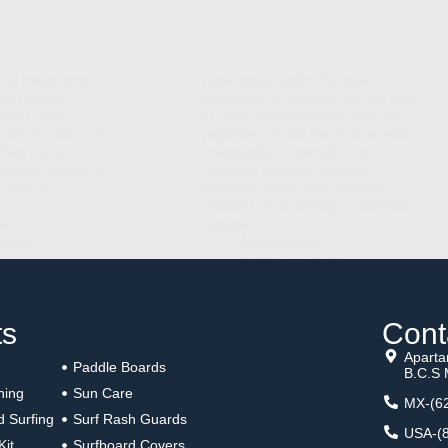
 el mejor hotel
¡Qué onda, surfer! Si estás
as para tus
planeando tu próximo escape para
nes o para
el 2026, déjame decirte que los
 del Pacífico, el
paquetes a Cabo San Lucas están
 San Lucas
reventando el mercado con
refugio donde el
opciones brutales. Imagina
a con la
deslizarte sobre olas perfectas
mientras el sol de Baja California
ve
ilumina…
 2026
Luis Malave
marzo 11, 2026
ts
Cont
Aparta
Paddle Boards
B.C.S 
hing
Sun Care
MX-(62
d Surfing
Surf Rash Guards
USA-(8
Kit
Surfboard Covers