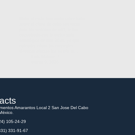
Hola, si estás buscando saber todo
sobre el clima de cabo san lucas
para tus sesiones de surf, te has
encontrado con la mejor guía
estratégica de este 2026, ya que
entender cómo las corrientes
térmicas afectan los swells te…
Luis Malave
marzo 9, 2026
acts
mentos Amarantos Local 2 San Jose Del Cabo
México.
4) 105-24-29
31) 331-91-67