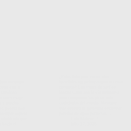
¿Estás listo para correr olas
xima aventura
increíbles sin pelear contra accesos
cabo este te
cerrados? Los viajes de surf en
 fabuloso.
lancha Cabo son la vía definitiva
incones exige
para conquistar los picos más
ón y mucho
codiciados del estado. Navegar
or, puesto que
mar adentro te garantiza encontrar
siempre supera
paredes de agua perfectas…
 obstáculo que
Luis Malave
 hacia el
julio 27, 2026