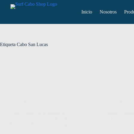
Inicio
Nosotros
Prod
Etiqueta
Cabo San Lucas
Blog
Blog
‘Dawn Patrol’ en la península:
Acampar y domin
Conoce las condiciones de surf en
este: Descubre pi
cabo san lucas para dominar el
pura adrenalina
pico