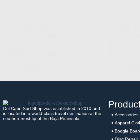
Si viajas a Cabo en familia y
Si estás buscando
buscas donde disfrutar de las olas
de Cabo San Luc
con niños, las playas familiares
próximas vacacio
para surfear en Los Cabos
conocer esta perla
destacan. Al recorrer las costas
Riu Palace Cabo
bajacalifornianas, donde el sol de
destaca como un 
2026 acaricia suavemente la arena
confort se fusion
dorada, descubrirás…
adrenalina que…
Luis Malave
Luis Mala
abril 1, 2026
marzo 13,
Produc
Del Cabo Surf Shop was established in 2010 and
is located in a world-class travel destination at the
Accessories
southernmost tip of the Baja Peninsula
Apparel Clot
Boogie Boar
Ding Repair 