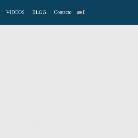
VIDEOS
BLOG
Contacto
English
Blog
¿Mito o aventura real? Lo que
debes saber sobre el surf nocturno
en Baja California Sur