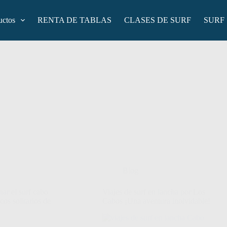
uctos
RENTA DE TABLAS
CLASES DE SURF
SURF
Blog
ar el surf cabo
Viajes de surf en lancha por Los
cos solitarios de
Cabos ¡Una aventura inolvidable!