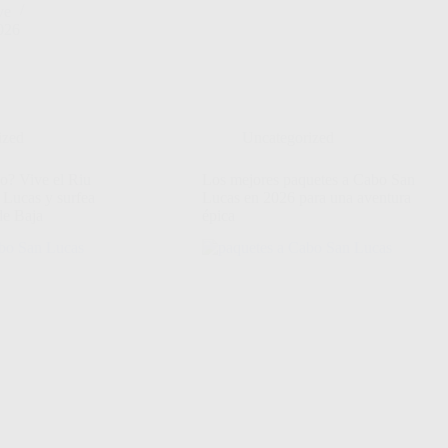
ve
2026
ized
Uncategorized
so? Vive el Riu
Los mejores paquetes a Cabo San
 Lucas y surfea
Lucas en 2026 para una aventura
de Baja
épica