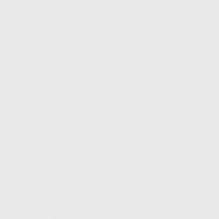
Al iniciar tu pró
¿Estás listo para remar en el
oceánica, el surf 
Pacífico y descubrir la mejor
regala un destino
sesión de tu vida ahora mismo?
Alcanzar estos r
Analizar bien las condiciones de
cierta preparaci
surf en cabo san lucas marcará una
espíritu explorad
diferencia abismal para potenciar
esta recompensa 
tu nivel en el agua desde hoy.…
cualquier enorme
Luis Malave
encuentres rumbo
julio 31, 2026
maravilloso…