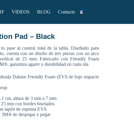
RF
VIDEOS
BLOG
Contacto
English
tion Pad – Black
tu pase al control total de la tabla. Diseñado para
nto, cuenta con un diseño de tres piezas con un arco
vertical de 25 mm. Fabricado con Friendly Foam
M®, garantiza agarre y durabilidad en cada ola.
deada Dakine Friendly Foam (EVA de bajo impacto
neup
4.1 cm, altura de 3 mm a 7 mm
e 25 mm con bordes biselados
con tapón de espuma EVA
ad 3M® de despegar y pegar