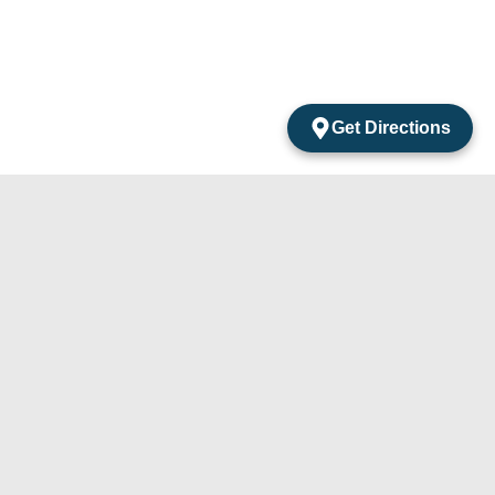
Get Directions
acts
mentos Amarantos Local 2 San Jose Del Cabo
México.
4) 105-24-29
31) 331-91-67