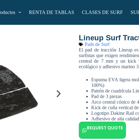
roductos
RENTA DE TABLAS
CLASES DE SURF
SU
Lineup Surf Trac
Pads de Surf
El pad de tracción Lineup es 
surfistas que exigen rendimie
central de 7 mm y un kick 
ecológico y adhesivo marino 3
Espuma EVA ligera mol
100%)
Patrón de cuadrícula Li
Pad de 3 piezas
Arco central cónico de 
Kick de cuña vertical d
Logotipo Dakine Rail 
Adhesivo de alta calid
REQUEST QUOTE