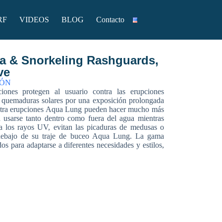
RF
VIDEOS
BLOG
Contacto
English
 & Snorkeling Rashguards,
ve
IÓN
ciones protegen al usuario contra las erupciones
s quemaduras solares por una exposición prolongada
contra erupciones Aqua Lung pueden hacer mucho más
a usarse tanto dentro como fuera del agua mientras
ra los rayos UV, evitan las picaduras de medusas o
 debajo de su traje de buceo Aqua Lung. La gama
dos para adaptarse a diferentes necesidades y estilos,