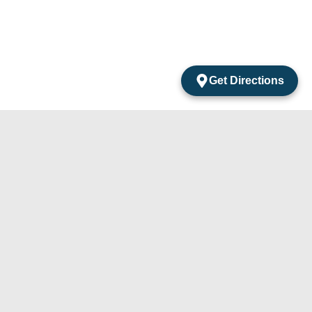
Get Directions
acts
mentos Amarantos Local 2 San Jose Del Cabo
México.
4) 105-24-29
31) 331-91-67