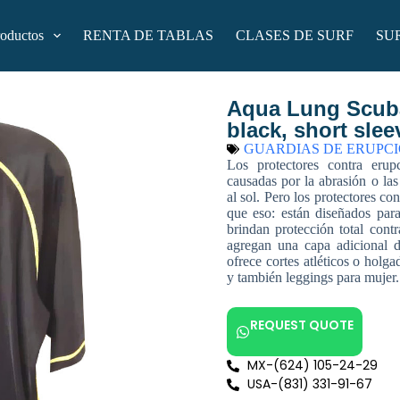
roductos
RENTA DE TABLAS
CLASES DE SURF
SU
Aqua Lung Scuba
black, short slee
GUARDIAS DE ERUPC
Los protectores contra erup
causadas por la abrasión o la
al sol. Pero los protectores 
que eso: están diseñados par
brindan protección total cont
agregan una capa adicional
ofrece cortes atléticos o holga
y también leggings para mujer.
REQUEST QUOTE
MX-(624) 105-24-29
USA-(831) 331-91-67