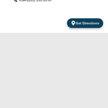
Get Directions
Products
Contacts
Apartamentos
Del Cabo Surf Shop
Accessories
Amarantos
was established in
Local 2 San
Apparel
2010 and is located
Jose Del Cabo
Clothing
in a world-class
B.C.S México.
travel destination at