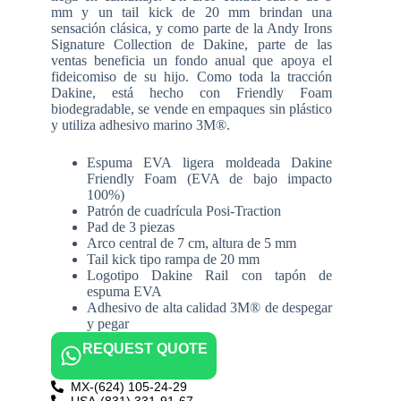
mm y un tail kick de 20 mm brindan una
sensación clásica, y como parte de la Andy Irons
Signature Collection de Dakine, parte de las
ventas beneficia un fondo anual que apoya el
fideicomiso de su hijo. Como toda la tracción
Dakine, está hecho con Friendly Foam
biodegradable, se vende en empaques sin plástico
y utiliza adhesivo marino 3M®.
Espuma EVA ligera moldeada Dakine
Friendly Foam (EVA de bajo impacto
100%)
Patrón de cuadrícula Posi-Traction
Pad de 3 piezas
Arco central de 7 cm, altura de 5 mm
Tail kick tipo rampa de 20 mm
Logotipo Dakine Rail con tapón de
espuma EVA
Adhesivo de alta calidad 3M® de despegar
y pegar
REQUEST QUOTE
MX-(624) 105-24-29
USA-(831) 331-91-67