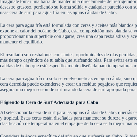
Imagínate tomar una barra de mantequilla directamente del refrigerador 
desastre grasoso, perdiendo su forma sólida y cualquier parecido con s
usas cera de surf para agua fría en las aguas cálidas de Cabo.
La cera para agua fría está formulada con ceras y aceites más blandos 
expone al calor del océano de Cabo, esta composición más blanda se vu
proporcionar una superficie con agarre, crea una capa resbaladiza y ace
mantener el equilibrio.
El resultado son resbalones constantes, oportunidades de olas perdidas
más tiempo cayéndote de tu tabla que surfeando olas. Para evitar este e
cálidas de Cabo que esté específicamente diseñada para temperaturas má
La cera para agua fría no solo se vuelve ineficaz en agua cálida, sino q
cera derretida puede extenderse y crear un residuo pegajoso que requier
asegura una mejor sesión de surf usando la cera de surf apropiada para 
Eligiendo la Cera de Surf Adecuada para Cabo
Al seleccionar la cera de surf para las aguas cálidas de Cabo, querrás c
y tropical. Estas ceras están diseñadas para mantener su dureza y agarr
clasificación de temperatura en el empaque de la cera es la mejor maner
Considera la época específica del año en que surfearás en Cabo. Si bie