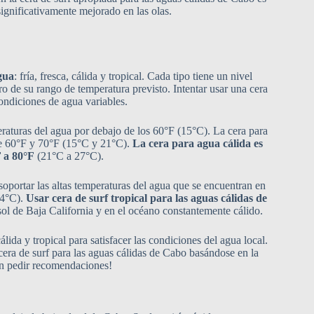
gnificativamente mejorado en las olas.
gua
: fría, fresca, cálida y tropical. Cada tipo tiene un nivel
o de su rango de temperatura previsto. Intentar usar una cera
ondiciones de agua variables.
eraturas del agua por debajo de los 60°F (15°C). La cera para
re 60°F y 70°F (15°C y 21°C).
La cera para agua cálida es
 a 80°F
(21°C a 27°C).
soportar las altas temperaturas del agua que se encuentran en
24°C).
Usar cera de surf tropical para las aguas cálidas de
sol de Baja California y en el océano constantemente cálido.
da y tropical para satisfacer las condiciones del agua local.
era de surf para las aguas cálidas de Cabo basándose en la
en pedir recomendaciones!