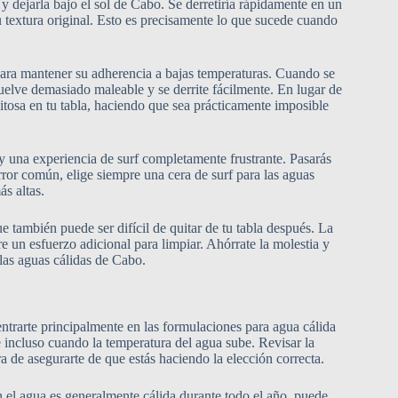
y dejarla bajo el sol de Cabo. Se derretiría rápidamente en un
u textura original. Esto es precisamente lo que sucede cuando
para mantener su adherencia a bajas temperaturas. Cuando se
elve demasiado maleable y se derrite fácilmente. En lugar de
itosa en tu tabla, haciendo que sea prácticamente imposible
 y una experiencia de surf completamente frustrante. Pasarás
rror común, elige siempre una cera de surf para las aguas
s altas.
ue también puede ser difícil de quitar de tu tabla después. La
e un esfuerzo adicional para limpiar. Ahórrate la molestia y
las aguas cálidas de Cabo.
entrarte principalmente en las formulaciones para agua cálida
e incluso cuando la temperatura del agua sube. Revisar la
a de asegurarte de que estás haciendo la elección correcta.
n el agua es generalmente cálida durante todo el año, puede