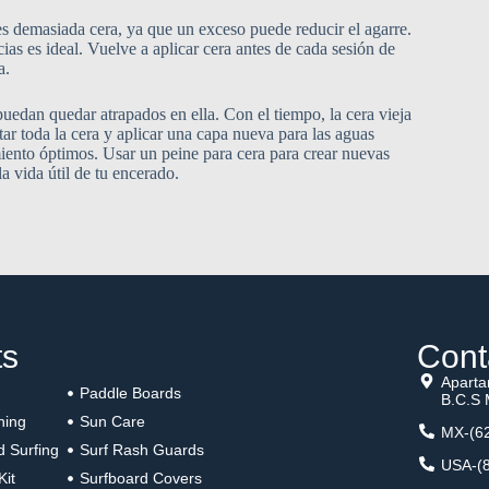
es demasiada cera, ya que un exceso puede reducir el agarre.
s es ideal. Vuelve a aplicar cera antes de cada sesión de
a.
puedan quedar atrapados en ella. Con el tiempo, la cera vieja
ar toda la cera y aplicar una capa nueva para las aguas
iento óptimos. Usar un peine para cera para crear nuevas
 vida útil de tu encerado.
ts
Cont
Aparta
Paddle Boards
B.C.S 
hing
Sun Care
MX-(62
d Surfing
Surf Rash Guards
USA-(8
Kit
Surfboard Covers