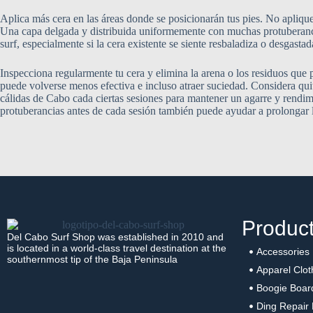
Aplica más cera en las áreas donde se posicionarán tus pies. No apliqu
Una capa delgada y distribuida uniformemente con muchas protuberancia
surf, especialmente si la cera existente se siente resbaladiza o desgastad
Inspecciona regularmente tu cera y elimina la arena o los residuos que 
puede volverse menos efectiva e incluso atraer suciedad. Considera quit
cálidas de Cabo cada ciertas sesiones para mantener un agarre y rendim
protuberancias antes de cada sesión también puede ayudar a prolongar la
Produc
Del Cabo Surf Shop was established in 2010 and
is located in a world-class travel destination at the
Accessories
southernmost tip of the Baja Peninsula
Apparel Clot
Boogie Boar
Ding Repair 