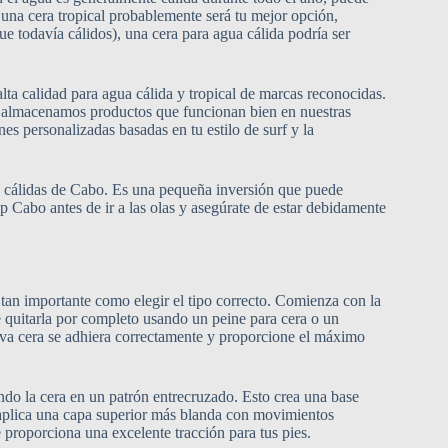
 una cera tropical probablemente será tu mejor opción,
e todavía cálidos), una cera para agua cálida podría ser
ta calidad para agua cálida y tropical de marcas reconocidas.
lo almacenamos productos que funcionan bien en nuestras
s personalizadas basadas en tu estilo de surf y la
as cálidas de Cabo. Es una pequeña inversión que puede
p Cabo antes de ir a las olas y asegúrate de estar debidamente
 tan importante como elegir el tipo correcto. Comienza con la
 de quitarla por completo usando un peine para cera o un
eva cera se adhiera correctamente y proporcione el máximo
do la cera en un patrón entrecruzado. Esto crea una base
 aplica una capa superior más blanda con movimientos
e proporciona una excelente tracción para tus pies.