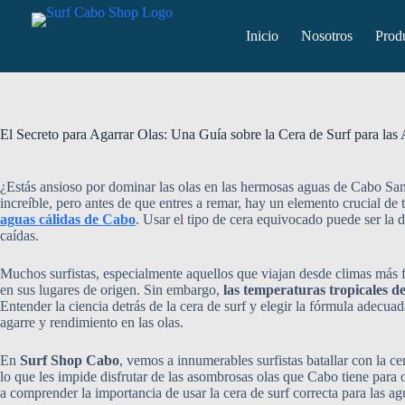
Inicio
Nosotros
Prod
El Secreto para Agarrar Olas: Una Guía sobre la Cera de Surf para la
¿Estás ansioso por dominar las olas en las hermosas aguas de Cabo San
increíble, pero antes de que entres a remar, hay un elemento crucial de 
aguas cálidas de Cabo
. Usar el tipo de cera equivocado puede ser la d
caídas.
Muchos surfistas, especialmente aquellos que viajan desde climas más f
en sus lugares de origen. Sin embargo,
las temperaturas tropicales d
Entender la ciencia detrás de la cera de surf y elegir la fórmula adecua
agarre y rendimiento en las olas.
En
Surf Shop Cabo
, vemos a innumerables surfistas batallar con la c
lo que les impide disfrutar de las asombrosas olas que Cabo tiene para 
a comprender la importancia de usar la cera de surf correcta para las a