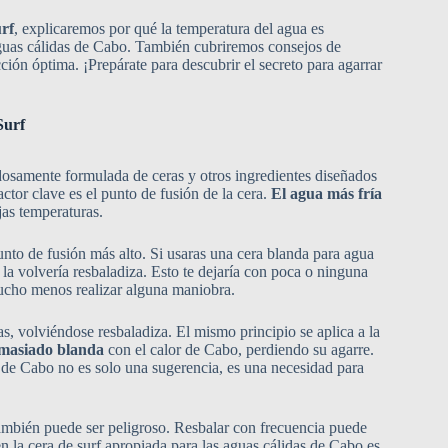
urf
, explicaremos por qué la temperatura del agua es
s aguas cálidas de Cabo. También cubriremos consejos de
cción óptima. ¡Prepárate para descubrir el secreto para agarrar
Surf
dosamente formulada de ceras y otros ingredientes diseñados
ctor clave es el punto de fusión de la cera.
El agua más fría
as temperaturas.
nto de fusión más alto. Si usaras una cera blanda para agua
 la volvería resbaladiza. Esto te dejaría con poca o ninguna
 mucho menos realizar alguna maniobra.
as, volviéndose resbaladiza. El mismo principio se aplica a la
emasiado blanda
con el calor de Cabo, perdiendo su agarre.
as de Cabo no es solo una sugerencia, es una necesidad para
también puede ser peligroso. Resbalar con frecuencia puede
en la cera de surf apropiada para las aguas cálidas de Cabo es