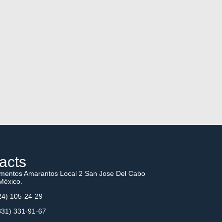
acts
mentos Amarantos Local 2 San Jose Del Cabo
México.
4) 105-24-29
31) 331-91-67