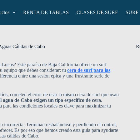
uctos
RENTA DE TABLAS
CLASES DE SURF
SURF
s Aguas Cálidas de Cabo
R
 Lucas? Este paraíso de Baja California ofrece un surf
tu equipo que debes considerar: tu
cera de surf para las
iferencia entre una sesión épica y una frustrante serie de
ríos, cometen el error de usar la misma cera de surf que usan
el agua de Cabo exigen un tipo específico de cera
.
da para las condiciones locales es clave para maximizar tu
era incorrecta. Terminan resbalándose y perdiendo el control,
ofrecer. Es por eso que hemos creado esta guía para ayudarte
guas cálidas de Cabo.