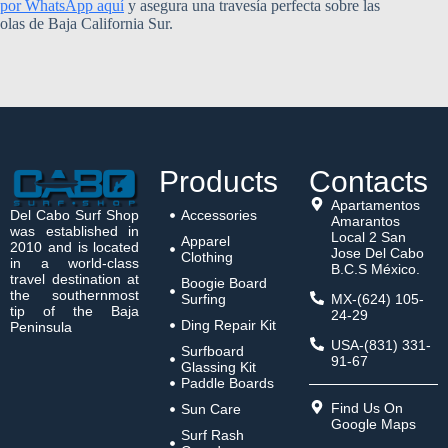
por WhatsApp aquí
y asegura una travesía perfecta sobre las
olas de Baja California Sur.
Products
Contacts
Apartamentos
Del Cabo Surf Shop
Accessories
Amarantos
was established in
Local 2 San
Apparel
2010 and is located
Jose Del Cabo
Clothing
in a world-class
B.C.S México.
travel destination at
Boogie Board
the southernmost
Surfing
MX-(624) 105-
tip of the Baja
24-29
Ding Repair Kit
Peninsula
USA-(831) 331-
Surfboard
91-67
Glassing Kit
Paddle Boards
Find Us On
Sun Care
Google Maps
Surf Rash