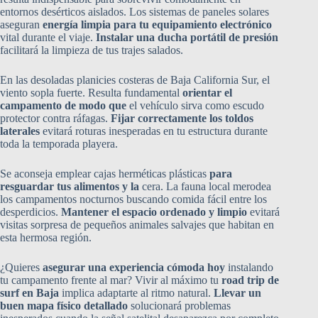
entornos desérticos aislados. Los sistemas de paneles solares
aseguran
energía limpia para tu equipamiento electrónico
vital durante el viaje.
Instalar una ducha portátil de presión
facilitará la limpieza de tus trajes salados.
En las desoladas planicies costeras de Baja California Sur, el
viento sopla fuerte. Resulta fundamental
orientar el
campamento de modo que
el vehículo sirva como escudo
protector contra ráfagas.
Fijar correctamente los toldos
laterales
evitará roturas inesperadas en tu estructura durante
toda la temporada playera.
Se aconseja emplear cajas herméticas plásticas
para
resguardar tus alimentos y la
cera. La fauna local merodea
los campamentos nocturnos buscando comida fácil entre los
desperdicios.
Mantener el espacio ordenado y limpio
evitará
visitas sorpresa de pequeños animales salvajes que habitan en
esta hermosa región.
¿Quieres
asegurar una experiencia cómoda hoy
instalando
tu campamento frente al mar? Vivir al máximo tu
road trip de
surf en Baja
implica adaptarte al ritmo natural.
Llevar un
buen mapa físico detallado
solucionará problemas