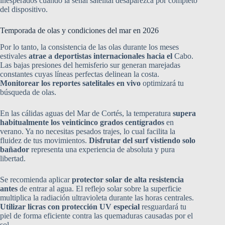
inesperados cuando la señal satelital desaparezca por completo
del dispositivo.
Temporada de olas y condiciones del mar en 2026
Por lo tanto, la consistencia de las olas durante los meses
estivales
atrae a deportistas internacionales hacia el
Cabo.
Las bajas presiones del hemisferio sur generan marejadas
constantes cuyas líneas perfectas delinean la costa.
Monitorear los reportes satelitales en vivo
optimizará tu
búsqueda de olas.
En las cálidas aguas del Mar de Cortés, la temperatura
supera
habitualmente los veinticinco grados centígrados
en
verano. Ya no necesitas pesados trajes, lo cual facilita la
fluidez de tus movimientos.
Disfrutar del surf vistiendo solo
bañador
representa una experiencia de absoluta y pura
libertad.
Se recomienda aplicar
protector solar de alta resistencia
antes
de entrar al agua. El reflejo solar sobre la superficie
multiplica la radiación ultravioleta durante las horas centrales.
Utilizar licras con protección UV especial
resguardará tu
piel de forma eficiente contra las quemaduras causadas por el
sol.