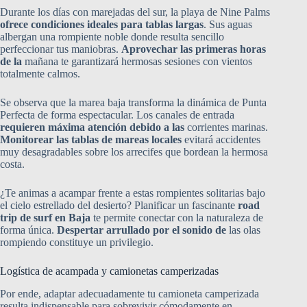
Durante los días con marejadas del sur, la playa de Nine Palms
ofrece condiciones ideales para tablas largas
. Sus aguas
albergan una rompiente noble donde resulta sencillo
perfeccionar tus maniobras.
Aprovechar las primeras horas
de la
mañana te garantizará hermosas sesiones con vientos
totalmente calmos.
Se observa que la marea baja transforma la dinámica de Punta
Perfecta de forma espectacular. Los canales de entrada
requieren máxima atención debido a las
corrientes marinas.
Monitorear las tablas de mareas locales
evitará accidentes
muy desagradables sobre los arrecifes que bordean la hermosa
costa.
¿Te animas a acampar frente a estas rompientes solitarias bajo
el cielo estrellado del desierto? Planificar un fascinante
road
trip de surf en Baja
te permite conectar con la naturaleza de
forma única.
Despertar arrullado por el sonido de
las olas
rompiendo constituye un privilegio.
Logística de acampada y camionetas camperizadas
Por ende, adaptar adecuadamente tu camioneta camperizada
resulta indispensable para sobrevivir cómodamente en